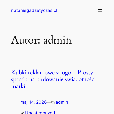
Przejdź
nataniegadzetyczas.pl
do
treści
Autor:
admin
Kubki reklamowe z logo – Prosty
sposób na budowanie świadomości
marki
maj 14, 2026
—
admin
by
w
Uncategorized